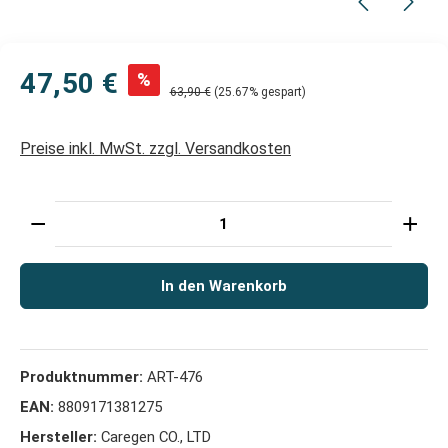
47,50 €
%
63,90 €
(25.67% gespart)
Preise inkl. MwSt. zzgl. Versandkosten
Produkt Anzahl: Gib den gewünschten Wert ein oder 
In den Warenkorb
Produktnummer:
ART-476
EAN:
8809171381275
Hersteller:
Caregen CO., LTD