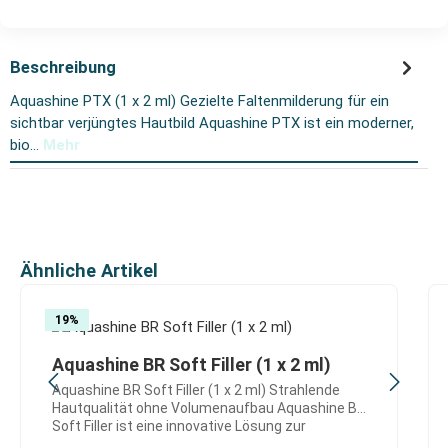
Beschreibung
Aquashine PTX (1 x 2 ml) Gezielte Faltenmilderung für ein
sichtbar verjüngtes Hautbild Aquashine PTX ist ein moderner,
bio…
Mehr
Produktgalerie überspringen
Ähnliche Artikel
19
%
Aquashine BR Soft Filler (1 x 2 ml)
Aquashine BR Soft Filler (1 x 2 ml) Strahlende
Hautqualität ohne Volumenaufbau Aquashine BR
Soft Filler ist eine innovative Lösung zur
intensiven Hautverbesserung, Hydration und