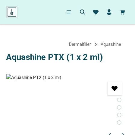
alt springen
Ware
Dermalfiller
Aquashine
Aquashine PTX (1 x 2 ml)
Bildergalerie überspringen