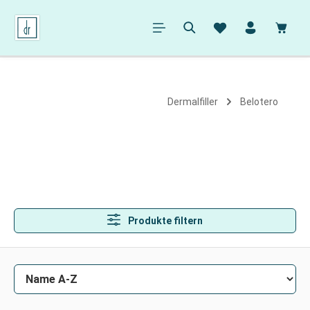
alt springen
Ware
Dermalfiller
Belotero
Produkte filtern