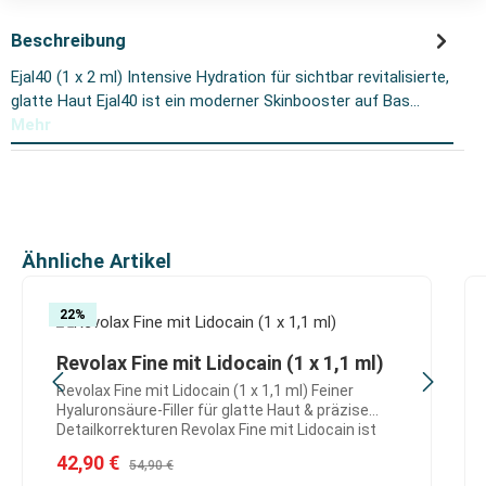
Beschreibung
Ejal40 (1 x 2 ml) Intensive Hydration für sichtbar revitalisierte,
glatte Haut Ejal40 ist ein moderner Skinbooster auf Bas…
Mehr
Produktgalerie überspringen
Ähnliche Artikel
22
%
Revolax Fine mit Lidocain (1 x 1,1 ml)
Revolax Fine mit Lidocain (1 x 1,1 ml) Feiner
Hyaluronsäure-Filler für glatte Haut & präzise
Detailkorrekturen Revolax Fine mit Lidocain ist
ein feiner Hyaluronsäure-Dermalfiller zur
Verkaufspreis:
42,90 €
Regulärer Preis:
54,90 €
gezielten Korrektur oberflächlicher Linien und