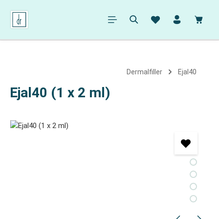
alt springen
Ware
Dermalfiller
Ejal40
Ejal40 (1 x 2 ml)
Bildergalerie überspringen