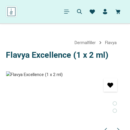
alt springen
Ware
Dermalfiller
Flavya
Flavya Excellence (1 x 2 ml)
Bildergalerie überspringen