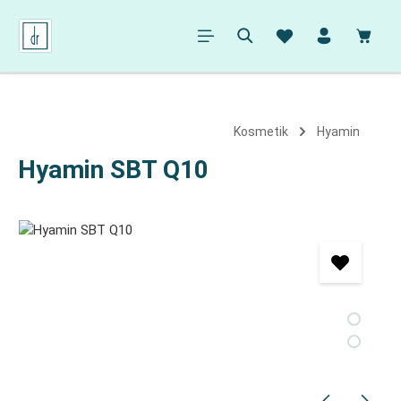
alt springen
Ware
Kosmetik
Hyamin
Hyamin SBT Q10
Bildergalerie überspringen