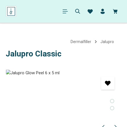
alt springen
Ware
Dermalfiller
Jalupro
Jalupro Classic
Bildergalerie überspringen