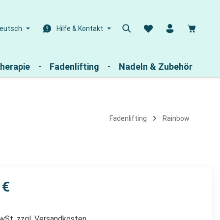
Warenk
eutsch
Hilfe & Kontakt
herapie
Fadenlifting
Nadeln & Zubehör
Fadenlifting
Rainbow
 €
MwSt. zzgl. Versandkosten