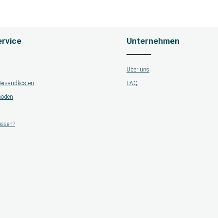
rvice
Unternehmen
Über uns
 Versandkosten
FAQ
hoden
essen?