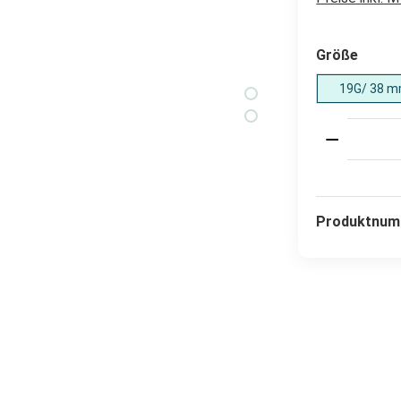
auswä
Größe
19G/ 38 m
Produkt 
Produktnum