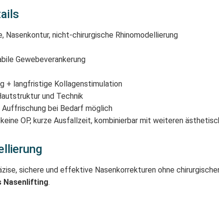
ails
 Nasenkontur, nicht-chirurgische Rhinomodellierung
abile Gewebeverankerung
+ langfristige Kollagenstimulation
autstruktur und Technik
n; Auffrischung bei Bedarf möglich
 keine OP, kurze Ausfallzeit, kombinierbar mit weiteren ästhetis
llierung
äzise, sichere und effektive Nasenkorrekturen ohne chirurgischen 
 Nasenlifting
.