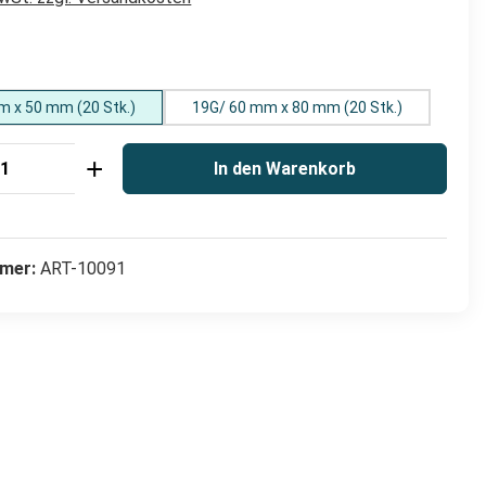
hlen
m x 50 mm (20 Stk.)
19G/ 60 mm x 80 mm (20 Stk.)
Anzahl: Gib den gewünschten Wert ein od
In den Warenkorb
mer:
ART-10091