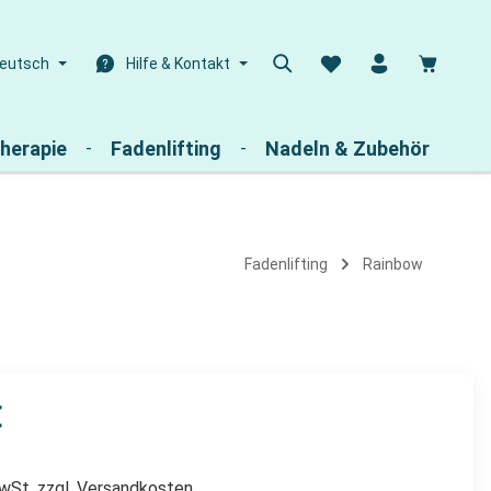
Warenk
eutsch
Hilfe & Kontakt
herapie
Fadenlifting
Nadeln & Zubehör
Fadenlifting
Rainbow
€
MwSt. zzgl. Versandkosten