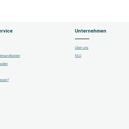
rvice
Unternehmen
Über uns
 Versandkosten
FAQ
hoden
essen?