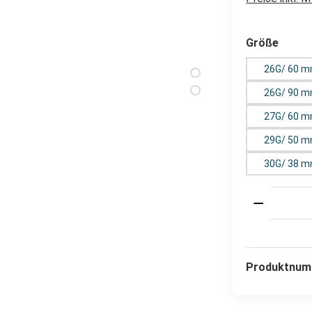
auswä
Größe
26G/ 60 m
26G/ 90 m
27G/ 60 m
29G/ 50 m
Produkt 
Produktnum