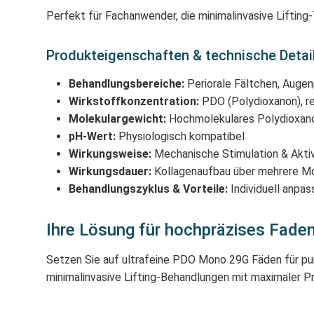
Perfekt für Fachanwender, die minimalinvasive Liftin
Produkteigenschaften & technische Detai
Behandlungsbereiche:
Periorale Fältchen, Augenpa
Wirkstoffkonzentration:
PDO (Polydioxanon), re
Molekulargewicht:
Hochmolekulares Polydioxanon
pH-Wert:
Physiologisch kompatibel
Wirkungsweise:
Mechanische Stimulation & Aktiv
Wirkungsdauer:
Kollagenaufbau über mehrere Mo
Behandlungszyklus & Vorteile:
Individuell anpas
Ihre Lösung für hochpräzises Fadenl
Setzen Sie auf ultrafeine PDO Mono 29G Fäden für pun
minimalinvasive Lifting-Behandlungen mit maximaler Pr