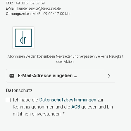
Gesichtsareale mit starkem Volumenverlust
FAX:
+49 30 81 82 57 39
Tiefes subkutanes Gewebe
E-Mail:
kundenservice@dr-rosefid.de
Wirkstoffkonzentration Hochvernetzte
Öffnungszeiten:
Mo-Fr: 09:00 - 17:00 Uhr
Hyaluronsäure (24 mg/ml) Lidocain zur lokalen
Schmerzlinderung Molekulargewicht Optimierte
Molekularstruktur für maximale Hebekraft &
Formstabilität pH-Wert Physiologischer pH-Wert
für sehr gute Gewebeverträglichkeit
Wirkungsweise Starker Volumenaufbau im
tiefen Gewebe Ausgeprägte Konturdefinition
Hohe Formstabilität und Projektion Erhöhter
Abonnieren Sie den kostenlosen Newsletter und verpassen Sie keine Neuigkeit
Behandlungskomfort durch Lidocain
oder Aktion.
Wirkungsdauer Langanhaltende Ergebnisse über
mehrere Monate Behandlungszyklus & Vorteile
E-Mail-Adresse*
Einmalige Behandlung mit optionaler
Auffrischung Maximaler Lifting- und Stützeffekt
Ideal für strukturgebende
Datenschutz
Volumenbehandlungen Sehr gute Verträglichkeit
Hohe Patientenzufriedenheit durch stabile,
Ich habe die
Datenschutzbestimmungen
zur
natürliche Ergebnisse Warum Revolax Sub-Q mit
Kenntnis genommen und die
AGB
gelesen und bin
Lidocain? Revolax Sub-Q mit Lidocain überzeugt
durch seine außergewöhnliche Hebekraft, hohe
mit ihnen einverstanden.
*
Formstabilität und zuverlässige
Langzeitergebnisse. Der Dermalfiller erfüllt
höchste medizinisch-ästhetische