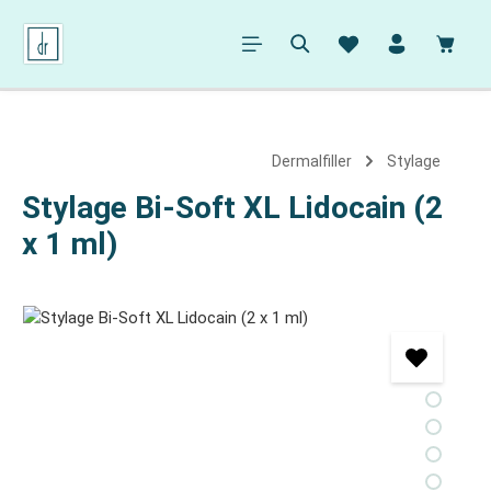
alt springen
Ware
Dermalfiller
Stylage
Stylage Bi-Soft XL Lidocain (2
x 1 ml)
Bildergalerie überspringen